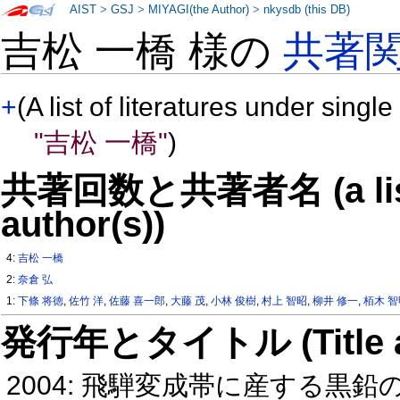
AIST
>
GSJ
>
MIYAGI(the Author)
>
nkysdb (this DB)
吉松 一橋 様の
共著
+
(A list of literatures under single
"吉松 一橋"
)
共著回数と共著者名 (a list o
author(s))
4:
吉松 一橋
2:
奈倉 弘
1:
下條 将徳
,
佐竹 洋
,
佐藤 喜一郎
,
大藤 茂
,
小林 俊樹
,
村上 智昭
,
柳井 修一
,
栢木 
発行年とタイトル (Title and 
2004: 飛騨変成帯に産する黒鉛