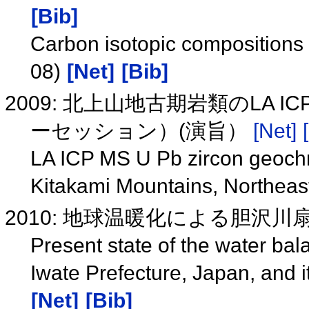
[Bib]
Carbon isotopic compositions 
08)
[Net]
[Bib]
2009: 北上山地古期岩類のLA IC
ーセッション）(演旨）
[Net]
LA ICP MS U Pb zircon geochro
Kitakami Mountains, Northeas
2010: 地球温暖化による胆沢
Present state of the water bal
Iwate Prefecture, Japan, and 
[Net]
[Bib]