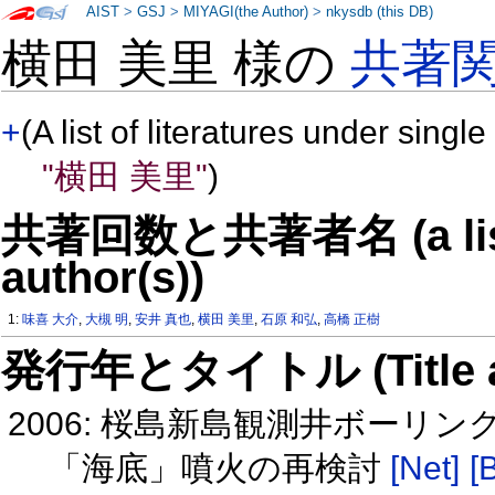
AIST
>
GSJ
>
MIYAGI(the Author)
>
nkysdb (this DB)
横田 美里 様の
共著
+
(A list of literatures under single
"横田 美里"
)
共著回数と共著者名 (a list o
author(s))
1:
味喜 大介
,
大槻 明
,
安井 真也
,
横田 美里
,
石原 和弘
,
高橋 正樹
発行年とタイトル (Title and 
2006: 桜島新島観測井ボーリ
「海底」噴火の再検討
[Net]
[