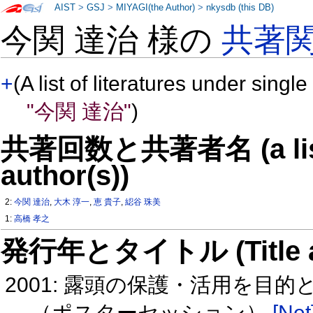
AIST
>
GSJ
>
MIYAGI(the Author)
>
nkysdb (this DB)
今関 達治 様の
共著
+
(A list of literatures under single
"今関 達治"
)
共著回数と共著者名 (a list o
author(s))
2:
今関 達治
,
大木 淳一
,
恵 貴子
,
綛谷 珠美
1:
高橋 孝之
発行年とタイトル (Title and 
2001: 露頭の保護・活用を目
（ポスターセッション）
[Net