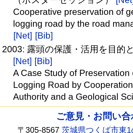
Cooperative preservation of g
logging road by the road ma
[Net]
[Bib]
2003: 露頭の保護・活用を目
[Net]
[Bib]
A Case Study of Preservation 
Logging Road by Cooperatio
Authority and a Geological Sci
ご意見・お問い合わせ /
〒305-8567
茨城県つくば市東1