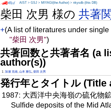
AIST
>
GSJ
>
MIYAGI(the Author)
>
nkysdb (this DB)
柴田 次男 様の
共著
+
(A list of literatures under single
"柴田 次男"
)
共著回数と共著者名 (a list o
author(s))
1:
加瀬 克雄
,
山本 雅弘
,
柴田 次男
発行年とタイトル (Title and 
1987: 大西洋中央海嶺の硫化物
Sulfide deposits of the Mid At