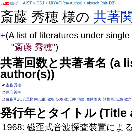
AIST
>
GSJ
>
MIYAGI(the Author)
>
nkysdb (this DB)
斎藤 秀穂 様の
共著
+
(A list of literatures under single
"斎藤 秀穂"
)
共著回数と共著者名 (a list o
author(s))
4:
斎藤 秀穂
2:
武田 裕幸
1:
佐藤 和志
,
八重樫 栄
,
山田 敏智
,
沢谷 敬
,
田中 清隆
,
西原 彰夫
,
諸橋 毅
,
近藤 敏光
発行年とタイトル (Title and 
1968: 磁歪式音波探査装置に