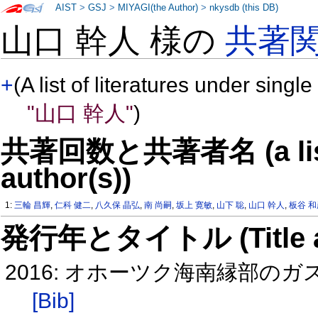
AIST
>
GSJ
>
MIYAGI(the Author)
>
nkysdb (this DB)
山口 幹人 様の
共著
+
(A list of literatures under single
"山口 幹人"
)
共著回数と共著者名 (a list o
author(s))
1:
三輪 昌輝
,
仁科 健二
,
八久保 晶弘
,
南 尚嗣
,
坂上 寛敏
,
山下 聡
,
山口 幹人
,
板谷 
発行年とタイトル (Title and 
2016: オホーツク海南縁部
[Bib]