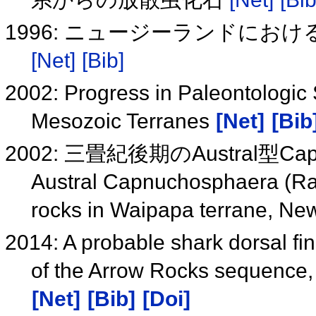
1996: ニュージーランドにお
[Net]
[Bib]
2002: Progress in Paleontologic
Mesozoic Terranes
[Net]
[Bib
2002: 三畳紀後期のAustral型Ca
Austral Capnuchosphaera (Radi
rocks in Waipapa terrane, N
2014: A probable shark dorsal fin
of the Arrow Rocks sequence
[Net]
[Bib]
[Doi]