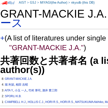
AIST
>
GSJ
>
MIYAGI(the Author)
>
nkysdb (this DB)
GRANT-MACKIE J.
ース
+
(A list of literatures under single
"GRANT-MACKIE J.A."
)
共著回数と共著者名 (a list o
author(s))
8:
GRANT-MACKIE J.A.
4:
堀 利栄
,
相田 吉昭
3:
AITA Y.
,
小玉 一人
,
竹村 厚司
,
酒井 豊三郎
2:
SPORLI K.B.
1:
CAMPBELL H.J.
,
HOLLIS C.J.
,
HORI R.S.
,
HORI.R.S.
,
MATSUKUMA Akihiko
,
M