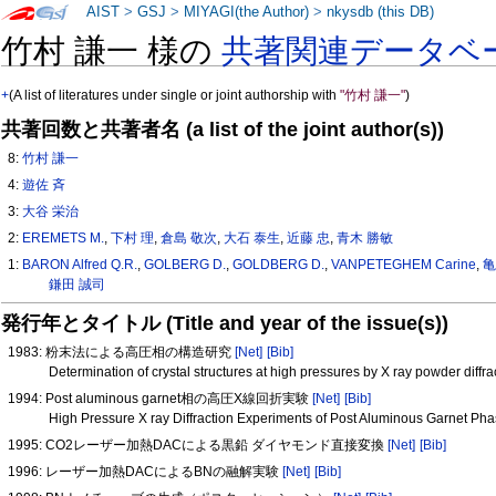
AIST
>
GSJ
>
MIYAGI(the Author)
>
nkysdb (this DB)
竹村 謙一 様の
共著関連データベ
+
(A list of literatures under single or joint authorship with
"竹村 謙一"
)
共著回数と共著者名 (a list of the joint author(s))
8:
竹村 謙一
4:
遊佐 斉
3:
大谷 栄治
2:
EREMETS M.
,
下村 理
,
倉島 敬次
,
大石 泰生
,
近藤 忠
,
青木 勝敏
1:
BARON Alfred Q.R.
,
GOLBERG D.
,
GOLDBERG D.
,
VANPETEGHEM Carine
,
亀
鎌田 誠司
発行年とタイトル (Title and year of the issue(s))
1983: 粉末法による高圧相の構造研究
[Net]
[Bib]
Determination of crystal structures at high pressures by X ray powder diffra
1994: Post aluminous garnet相の高圧X線回折実験
[Net]
[Bib]
High Pressure X ray Diffraction Experiments of Post Aluminous Garnet Ph
1995: CO2レーザー加熱DACによる黒鉛 ダイヤモンド直接変換
[Net]
[Bib]
1996: レーザー加熱DACによるBNの融解実験
[Net]
[Bib]