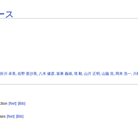
ース
卦川 卓美
,
佐野 亜沙美
,
八木 健彦
,
坂東 義雄
,
境 毅
,
山片 正明
,
山脇 浩
,
岡本 浩一
,
川
ction
[Net]
[Bib]
ases
[Net]
[Bib]