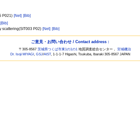
05 P021)
[Net]
[Bib]
[Bib]
y scattering(SIT003 P02)
[Net]
[Bib]
ご意見・お問い合わせ / Contact address :
〒305-8567
茨城県つくば市東1の1の1
地質調査総合センター，
宮城磯治
Dr. Isoji MIYAGI
,
GSJ
/
AIST
, 1-1-1-7 Higashi, Tsukuba, Ibaraki 305-8567 JAPAN