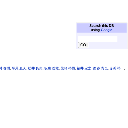
Search this DB
using
Google
村 春樹
,
平尾 直久
,
松井 良夫
,
板東 義雄
,
柴崎 裕樹
,
福井 宏之
,
西谷 尚也
,
赤浜 裕一
,