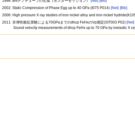
1998: BNナノチューブの生成（ポスターセッション）
[Net]
[Bib]
2002: Static Compression of Phase Egg up to 40 GPa (I075 P014)
[Net]
[Bib]
2006: High pressure X ray studies of iron nickel alloy and iron nickel hydride(K1
2011: 非弾性散乱実験による70GPaまでのdhcp FeHxのVp測定(SIT003 P02)
[Net]
Sound velocity measurements of dhcp FeHx up to 70 GPa by inelastic X ra