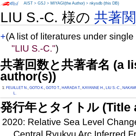
AIST
>
GSJ
>
MIYAGI(the Author)
>
nkysdb (this DB)
LIU S.-C. 様の
共著
+
(A list of literatures under single
"LIU S.-C."
)
共著回数と共著者名 (a list o
author(s))
1:
FEUILLET N.
,
GOTO K.
,
GOTO T.
,
HARADA T.
,
KAYANNE H.
,
LIU S.-C.
,
NAKAM
L.
発行年とタイトル (Title and 
2020: Relative Sea Level Change
Central Ryukyu Arc Inferred F