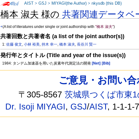
AIST
>
GSJ
>
MIYAGI(the Author)
>
nkysdb (this DB)
橋本 淑夫 様の
共著関連データベ
+
(A list of literatures under single or joint authorship with
"橋本 淑夫"
)
共著回数と共著者名 (a list of the joint author(s))
1:
佐藤 俊文
,
小林 裕美
,
持木 幸一
,
橋本 淑夫
,
長谷川 賢一
発行年とタイトル (Title and year of the issue(s))
1984: タンデム加速器を用いた炭素年代測定法の開発
[Net]
[Bib]
ご意見・お問い合わせ /
〒305-8567
茨城県つくば市東1
Dr. Isoji MIYAGI
,
GSJ
/
AIST
, 1-1-1-