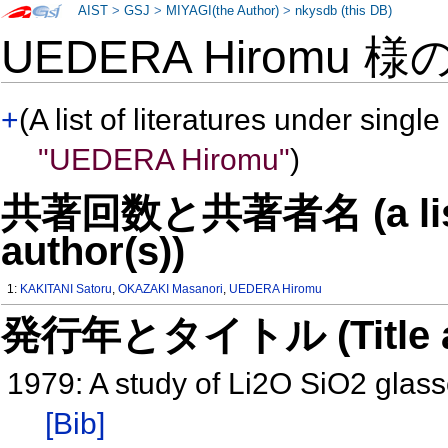
AIST
>
GSJ
>
MIYAGI(the Author)
>
nkysdb (this DB)
UEDERA Hiromu 様
+
(A list of literatures under single
"UEDERA Hiromu"
)
共著回数と共著者名 (a list o
author(s))
1:
KAKITANI Satoru
,
OKAZAKI Masanori
,
UEDERA Hiromu
発行年とタイトル (Title and 
1979: A study of Li2O SiO2 glass
[Bib]