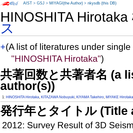
AIST
>
GSJ
>
MIYAGI(the Author)
>
nkysdb (this DB)
HINOSHITA Hirotak
ス
+
(A list of literatures under single
"HINOSHITA Hirotaka"
)
共著回数と共著者名 (a list o
author(s))
1:
HINOSHITA Hirotaka
,
KITAZAWA Nobuyuki
,
KIYAMA Takehiro
,
MIYAKE Hirotak
発行年とタイトル (Title and 
2012: Survey Result of 3D Seis