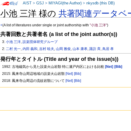
AIST
>
GSJ
>
MIYAGI(the Author)
>
nkysdb (this DB)
小池 三洋 様の
共著関連データベ
+
(A list of literatures under single or joint authorship with
"小池 三洋"
)
共著回数と共著者名 (a list of the joint author(s))
3:
小池 三洋
,
設楽団体研究グループ
2:
二村 光一
,
内田 義和
,
吉村 暁夫
,
山岡 雅俊
,
山本 康孝
,
諏訪 斉
,
鳥居 孝
発行年とタイトル (Title and year of the issue(s))
1992: 古地磁気から見た設楽火山岩類 特に瀬戸内区における比較
[Net]
[Bib]
2015: 鳳来寺山周辺地域の設楽火山岩類
[Net]
[Bib]
2018: 鳳来寺山周辺の流紋岩類について
[Net]
[Bib]