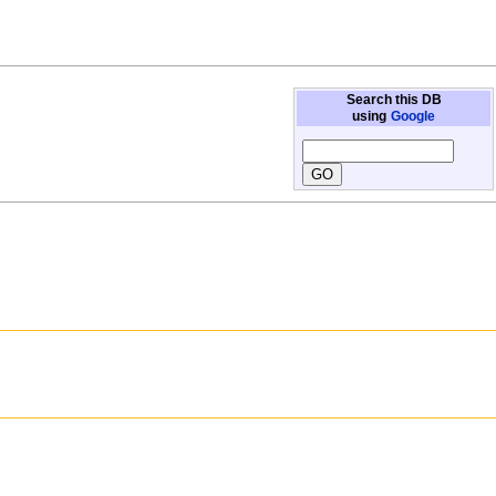
Search this DB
using
Google