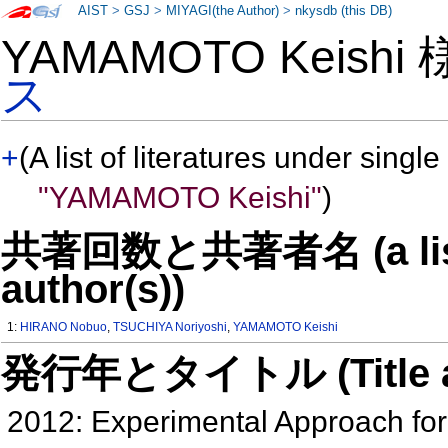
AIST
>
GSJ
>
MIYAGI(the Author)
>
nkysdb (this DB)
YAMAMOTO Keishi
ス
+
(A list of literatures under single
"YAMAMOTO Keishi"
)
共著回数と共著者名 (a list o
author(s))
1:
HIRANO Nobuo
,
TSUCHIYA Noriyoshi
,
YAMAMOTO Keishi
発行年とタイトル (Title and 
2012: Experimental Approach for