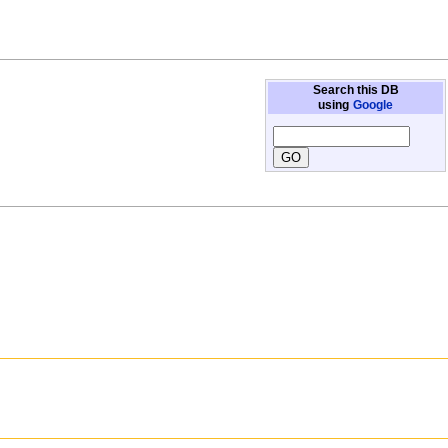
Search this DB
using
Google