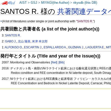
AIST
>
GSJ
>
MIYAGI(the Author)
>
nkysdb (this DB)
SANTOS R. 様の
共著関連データ
+
(A list of literatures under single or joint authorship with
"SANTOS R."
)
共著回数と共著者名 (a list of the joint author(s))
3:
SANTOS R.
2:
GABO J.
,
北山 陽喜
,
米津 幸太郎
1:
ALFONSO O.
,
ESCARTIN J.
,
ESPALLARDO A.
,
GUZMAN J.
,
LAGUERTA E.
,
MI
発行年とタイトル (Title and year of the issue(s))
2007: Monitoring and Observatories
[Net]
[Bib]
2016: ディナガット島・南部のNiラテライト鉱床における酸化還元状態とREEの
Redox condition and REE concentration in Ni laterite deposit, South Dinag
2017: Niラテライト鉱床におけるREE農集と鉱床母岩 フィリピン・カラスカルの
REE Concentration and Bedrock in Nickel Laterite Deposit, Carracal, Phil