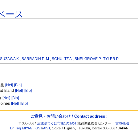
ベース
TSUZAWA K.
,
SARRADIN P.-M.
,
SCHULTZ A.
,
SNELGROVE P.
,
TYLER P.
濃集
[Net]
[Bib]
at Island
[Net]
[Bib]
例
[Net]
[Bib]
ippines
[Net]
[Bib]
ご意見・お問い合わせ / Contact address :
〒305-8567
茨城県つくば市東1の1の1
地質調査総合センター，
宮城磯治
Dr. Isoji MIYAGI
,
GSJ
/
AIST
, 1-1-1-7 Higashi, Tsukuba, Ibaraki 305-8567 JAPAN