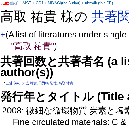
AIST
>
GSJ
>
MIYAGI(the Author)
>
nkysdb (this DB)
高取 祐貴 様の
共著
+
(A list of literatures under single
"高取 祐貴"
)
共著回数と共著者名 (a list o
author(s))
1:
三浦 保範
,
末吉 祐貴
,
田野崎 隆雄
,
高取 祐貴
発行年とタイトル (Title and 
2008: 微細な循環物質 炭素と
Fine circulated materials: C &