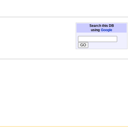
Search this DB
using
Google