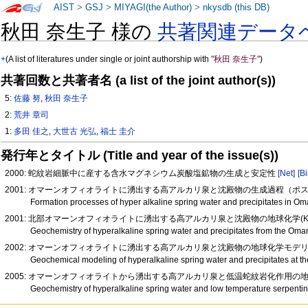
AIST
>
GSJ
>
MIYAGI(the Author)
>
nkysdb (this DB)
秋田 奈生子 様の
共著関連データ
+
(A list of literatures under single or joint authorship with
"秋田 奈生子"
)
共著回数と共著者名 (a list of the joint author(s))
5:
佐藤 努
,
秋田 奈生子
2:
荒井 章司
1:
多田 佳之
,
大世古 光弘
,
福士 圭介
発行年とタイトル (Title and year of the issue(s))
2000: 蛇紋岩細脈中に産する含水マグネシウム炭酸塩鉱物の生成と安定性
[Net]
[Bi
2001: オマーンオフィオライトに湧出する高アルカリ泉と沈殿物の生成過程（ポ
Formation processes of hyper alkaline spring water and precipitates in Om
2001: 北部オマーンオフィオライトに湧出する高アルカリ泉と沈殿物の地球化学(K1 
Geochemistry of hyperalkaline spring water and precipitates from the Oma
2002: オマーンオフィオライトに湧出する高アルカリ泉と沈殿物の地球化学モデ
Geochemical modeling of hyperalkaline spring water and precipitates at t
2005: オマーンオフィオライトから湧出する高アルカリ泉と低温蛇紋岩化作用の地球
Geochemistry of hyperalkaline spring water and low temperature serpentin