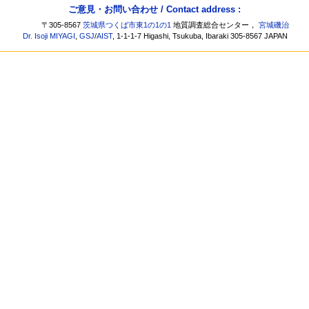
ご意見・お問い合わせ / Contact address :
〒305-8567
茨城県つくば市東1の1の1
地質調査総合センター，
宮城磯治
Dr. Isoji MIYAGI
,
GSJ
/
AIST
, 1-1-1-7 Higashi, Tsukuba, Ibaraki 305-8567 JAPAN