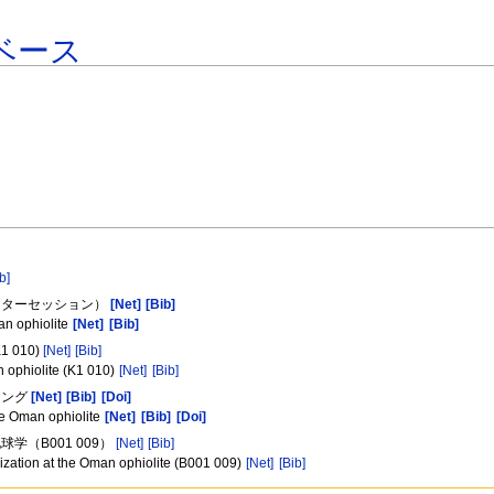
ベース
b]
スターセッション）
[Net]
[Bib]
an ophiolite
[Net]
[Bib]
010)
[Net]
[Bib]
n ophiolite (K1 010)
[Net]
[Bib]
リング
[Net]
[Bib]
[Doi]
he Oman ophiolite
[Net]
[Bib]
[Doi]
学（B001 009）
[Net]
[Bib]
ization at the Oman ophiolite (B001 009)
[Net]
[Bib]