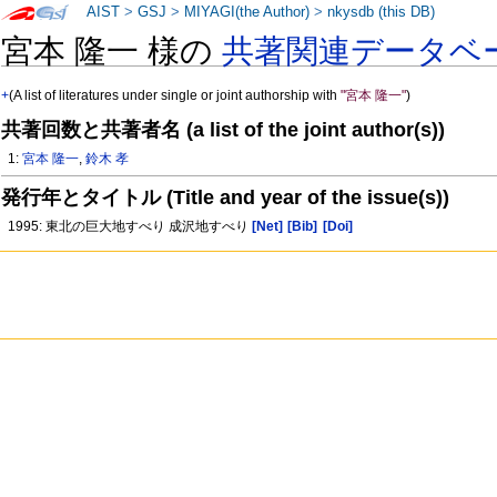
AIST
>
GSJ
>
MIYAGI(the Author)
>
nkysdb (this DB)
宮本 隆一 様の
共著関連データベ
+
(A list of literatures under single or joint authorship with
"宮本 隆一"
)
共著回数と共著者名 (a list of the joint author(s))
1:
宮本 隆一
,
鈴木 孝
発行年とタイトル (Title and year of the issue(s))
1995: 東北の巨大地すべり 成沢地すべり
[Net]
[Bib]
[Doi]