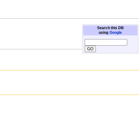
Search this DB
using
Google