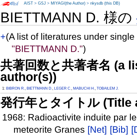
AIST
>
GSJ
>
MIYAGI(the Author)
>
nkysdb (this DB)
BIETTMANN D. 様の
+
(A list of literatures under single
"BIETTMANN D."
)
共著回数と共著者名 (a list o
author(s))
1:
BIBRON R.
,
BIETTMANN D.
,
LEGER C.
,
MABUCHI H.
,
TOBAILEM J.
発行年とタイトル (Title and 
1968: Radioactivite induite par
meteorite Granes
[Net]
[Bib]
[