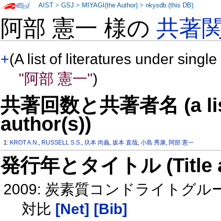
AIST
>
GSJ
>
MIYAGI(the Author)
>
nkysdb (this DB)
阿部 憲一 様の
共著
+
(A list of literatures under single
"阿部 憲一"
)
共著回数と共著者名 (a list o
author(s))
1:
KROT A.N.
,
RUSSELL S.S.
,
圦本 尚義
,
坂本 直哉
,
小島 秀康
,
阿部 憲一
発行年とタイトル (Title and 
2009: 炭素質コンドライト
対比
[Net]
[Bib]