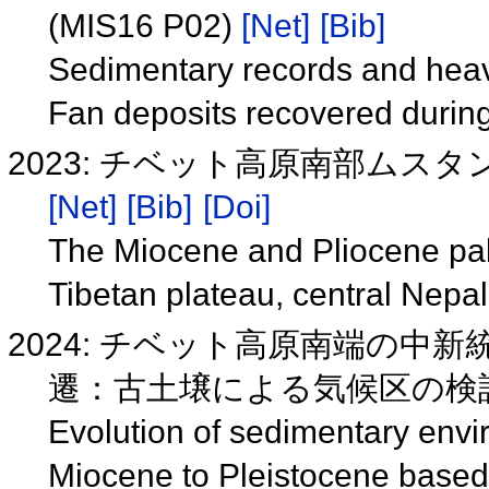
(MIS16 P02)
[Net]
[Bib]
Sedimentary records and heav
Fan deposits recovered duri
2023: チベット高原南部ム
[Net]
[Bib]
[Doi]
The Miocene and Pliocene pale
Tibetan plateau, central Nepa
2024: チベット高原南端の中
遷：古土壌による気候区の検討(H
Evolution of sedimentary envir
Miocene to Pleistocene based