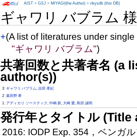
AIST
>
GSJ
>
MIYAGI(the Author)
>
nkysdb (this DB)
ギャワリ バブラム 
+
(A list of literatures under single
"ギャワリ バブラム"
)
共著回数と共著者名 (a list o
author(s))
3:
ギャワリ バブラム
,
吉田 孝紀
2:
葉田野 希
1:
アディカリ ソースティク
,
中嶋 新
,
大崎 愛
,
島田 誠明
発行年とタイトル (Title and 
2016: IODP Exp. 354