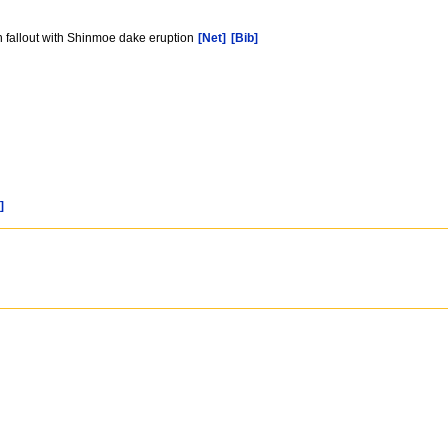
sh fallout with Shinmoe dake eruption
[Net]
[Bib]
]