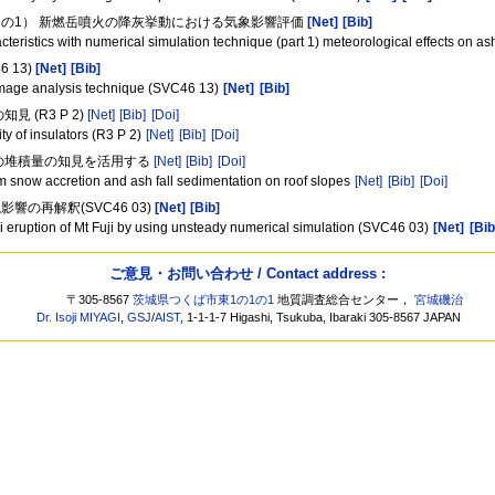
その1） 新燃岳噴火の降灰挙動における気象影響評価
[Net]
[Bib]
teristics with numerical simulation technique (part 1) meteorological effects on a
 13)
[Net]
[Bib]
al image analysis technique (SVC46 13)
[Net]
[Bib]
(R3 P 2)
[Net]
[Bib]
[Doi]
ity of insulators (R3 P 2)
[Net]
[Bib]
[Doi]
への堆積量の知見を活用する
[Net]
[Bib]
[Doi]
om snow accretion and ash fall sedimentation on roof slopes
[Net]
[Bib]
[Doi]
の再解釈(SVC46 03)
[Net]
[Bib]
ei eruption of Mt Fuji by using unsteady numerical simulation (SVC46 03)
[Net]
[Bib
ご意見・お問い合わせ / Contact address :
〒305-8567
茨城県つくば市東1の1の1
地質調査総合センター，
宮城磯治
Dr. Isoji MIYAGI
,
GSJ
/
AIST
, 1-1-1-7 Higashi, Tsukuba, Ibaraki 305-8567 JAPAN