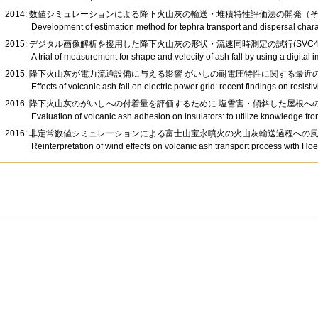
2014: 数値シミュレーションによる降下火山灰の輸送・堆積特性評価法の開発（
Development of estimation method for tephra transport and dispersal charac
2015: デジタル画像解析を援用した降下火山灰の形状・流速同時測定の試行(SVC46
A trial of measurement for shape and velocity of ash fall by using a digit
2015: 降下火山灰が電力流通設備に与える影響 がいしの耐電圧特性に関する最近の知見 
Effects of volcanic ash fall on electric power grid: recent findings on resistiv
2016: 降下火山灰のがいしへの付着量を評価するために 塩雪害・傾斜した屋根
Evaluation of volcanic ash adhesion on insulators: to utilize knowledge fr
2016: 非定常数値シミュレーションによる富士山宝永噴火の火山灰輸送過程への風影響
Reinterpretation of wind effects on volcanic ash transport process with Ho