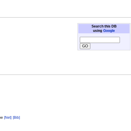
Search this DB
using
Google
ape
[Net]
[Bib]