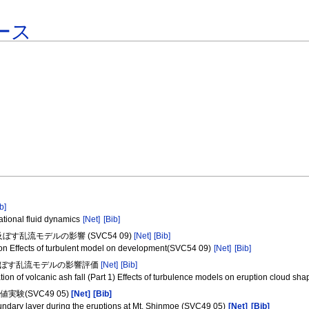
ース
b]
ational fluid dynamics
[Net]
[Bib]
乱流モデルの影響 (SVC54 09)
[Net]
[Bib]
ion Effects of turbulent model on development(SVC54 09)
[Net]
[Bib]
に及ぼす乱流モデルの影響評価
[Net]
[Bib]
ion of volcanic ash fall (Part 1) Effects of turbulence models on eruption cloud sh
験(SVC49 05)
[Net]
[Bib]
oundary layer during the eruptions at Mt. Shinmoe (SVC49 05)
[Net]
[Bib]