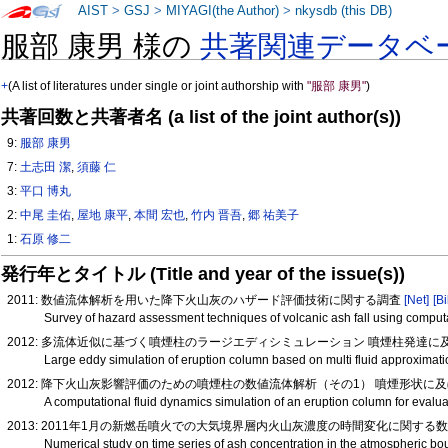
AIST
>
GSJ
>
MIYAGI(the Author)
>
nkysdb (this DB)
服部 康男 様の
共著関連データベ
+
(A list of literatures under single or joint authorship with
"服部 康男"
)
共著回数と共著者名 (a list of the joint author(s))
9:
服部 康男
7:
土志田 潔
,
須藤 仁
3:
平口 博丸
2:
中尾 圭佑
,
屋地 康平
,
本間 宏也
,
竹内 晋吾
,
郷 祐美子
1:
石原 修二
発行年とタイトル (Title and year of the issue(s))
2011: 数値流体解析を用いた降下火山灰のハザード評価技術に関する調査
[Net]
[Bi
Survey of hazard assessment techniques of volcanic ash fall using comput
2012: 多流体近似に基づく噴煙柱のラージエディシミュレーション 噴煙柱発達に及ぼす
Large eddy simulation of eruption column based on multi fluid approximat
2012: 降下火山灰影響評価のための噴煙柱の数値流体解析（その1） 噴煙形状
A computational fluid dynamics simulation of an eruption column for evaluat
2013: 2011年1月の新燃岳噴火での大気境界層内火山灰濃度の時間変化に関する数値実
Numerical study on time series of ash concentration in the atmospheric b