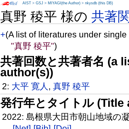
AIST
>
GSJ
>
MIYAGI(the Author)
>
nkysdb (this DB)
真野 稜平 様の
共著
+
(A list of literatures under single
"真野 稜平"
)
共著回数と共著者名 (a list o
author(s))
2:
大平 寛人
,
真野 稜平
発行年とタイトル (Title and 
2022: 島根県大田市朝山地域
[Net]
[Bib]
[Doi]