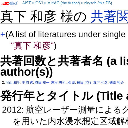
AIST
>
GSJ
>
MIYAGI(the Author)
>
nkysdb (this DB)
真下 和彦 様の
共著
+
(A list of literatures under single
"真下 和彦"
)
共著回数と共著者名 (a list o
author(s))
2:
岡山 和生
,
平岡 透
,
恩田 裕一
,
末次 忠司
,
槙 朗
,
横田 宏行
,
真下 和彦
,
磯部 裕介
発行年とタイトル (Title and 
2012: 航空レーザー測量に
を用いた内水浸水想定区域解