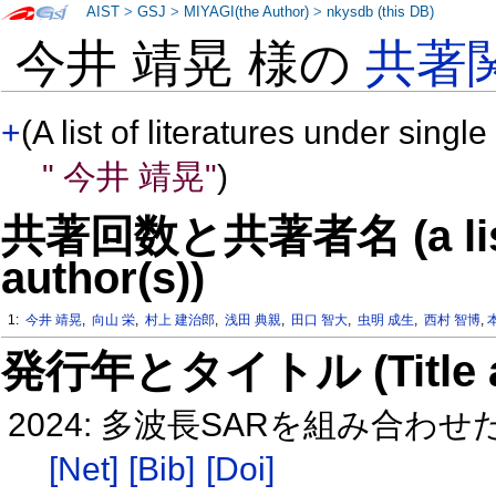
AIST
>
GSJ
>
MIYAGI(the Author)
>
nkysdb (this DB)
今井 靖晃 様の
共著
+
(A list of literatures under single
" 今井 靖晃"
)
共著回数と共著者名 (a list o
author(s))
1:
今井 靖晃
,
向山 栄
,
村上 建治郎
,
浅田 典親
,
田口 智大
,
虫明 成生
,
西村 智博
,
発行年とタイトル (Title and 
2024: 多波長SARを組み合
[Net]
[Bib]
[Doi]