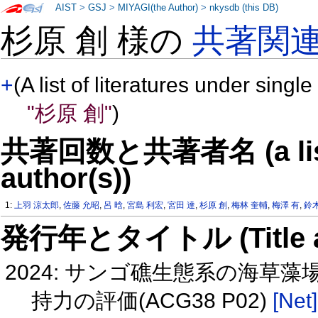
AIST
>
GSJ
>
MIYAGI(the Author)
>
nkysdb (this DB)
杉原 創 様の
共著関
+
(A list of literatures under single
"杉原 創"
)
共著回数と共著者名 (a list o
author(s))
1:
上羽 涼太郎
,
佐藤 允昭
,
呂 晗
,
宮島 利宏
,
宮田 達
,
杉原 創
,
梅林 奎輔
,
梅澤 有
,
鈴
発行年とタイトル (Title and 
2024: サンゴ礁生態系の海草
持力の評価(ACG38 P02)
[Net]