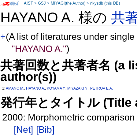
AIST
>
GSJ
>
MIYAGI(the Author)
>
nkysdb (this DB)
HAYANO A. 様の
共
+
(A list of literatures under single
"HAYANO A."
)
共著回数と共著者名 (a list o
author(s))
1:
AMANO M.
,
HAYANO A.
,
KOYAMA Y.
,
MIYAZAKI N.
,
PETROV E.A.
発行年とタイトル (Title and 
2000: Morphometric comparison o
[Net]
[Bib]