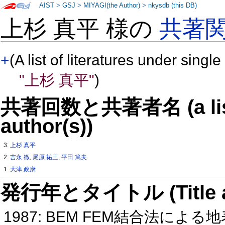
AIST
>
GSJ
>
MIYAGI(the Author)
>
nkysdb (this DB)
上杉 真平 様の
共著
+
(A list of literatures under single
"上杉 真平"
)
共著回数と共著者名 (a list o
author(s))
3:
上杉 真平
2:
吉永 徹
,
尾原 祐三
,
平田 篤夫
1:
大津 政康
発行年とタイトル (Title and 
1987: BEM FEM結合法に