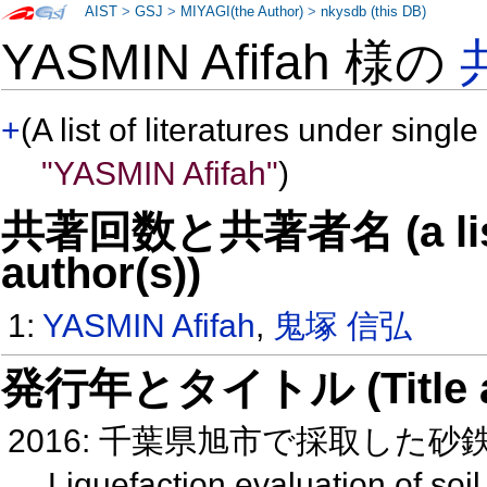
AIST
>
GSJ
>
MIYAGI(the Author)
>
nkysdb (this DB)
YASMIN Afifah 様の
+
(A list of literatures under single
"YASMIN Afifah"
)
共著回数と共著者名 (a list o
author(s))
1:
YASMIN Afifah
,
鬼塚 信弘
発行年とタイトル (Title and 
2016: 千葉県旭市で採取した
Liquefaction evaluation of soi