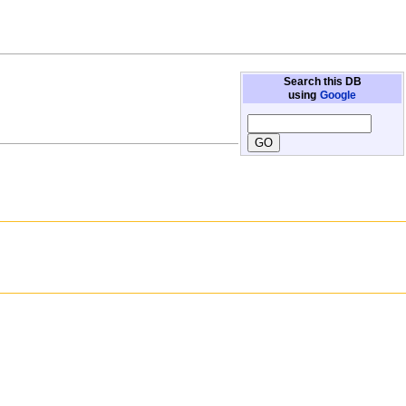
Search this DB
using
Google