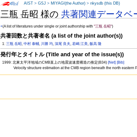
AIST
>
GSJ
>
MIYAGI(the Author)
>
nkysdb (this DB)
三瓶 岳昭 様の
共著関連データベ
+
(A list of literatures under single or joint authorship with
"三瓶 岳昭"
)
共著回数と共著者名 (a list of the joint author(s))
1:
三瓶 岳昭
,
中村 泰輔
,
川勝 均
,
深尾 良夫
,
若嶋 江美
,
飯高 隆
発行年とタイトル (Title and year of the issue(s))
1999: 北東太平洋地域のCMB直上の地震波速度構造の推定(B34)
[Net]
[Bib]
Velocity structure estimation at the CMB region beneath the north eastern 