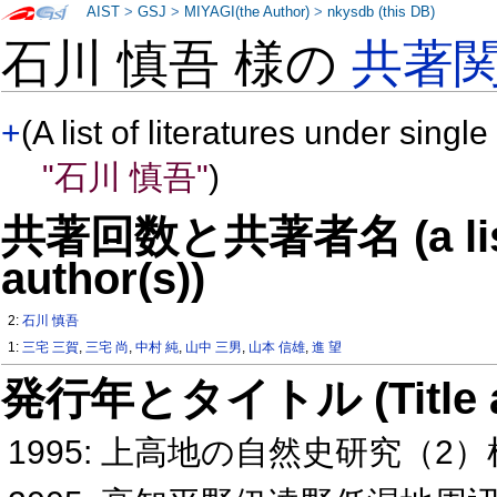
AIST
>
GSJ
>
MIYAGI(the Author)
>
nkysdb (this DB)
石川 慎吾 様の
共著
+
(A list of literatures under single
"石川 慎吾"
)
共著回数と共著者名 (a list o
author(s))
2:
石川 慎吾
1:
三宅 三賀
,
三宅 尚
,
中村 純
,
山中 三男
,
山本 信雄
,
進 望
発行年とタイトル (Title and 
1995: 上高地の自然史研究（