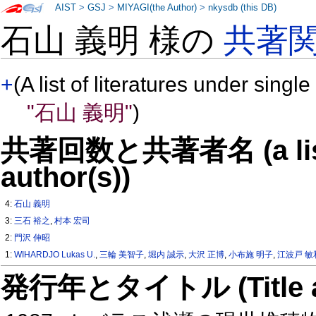
AIST
>
GSJ
>
MIYAGI(the Author)
>
nkysdb (this DB)
石山 義明 様の
共著
+
(A list of literatures under single
"石山 義明"
)
共著回数と共著者名 (a list o
author(s))
4:
石山 義明
3:
三石 裕之
,
村本 宏司
2:
門沢 伸昭
1:
WIHARDJO Lukas U.
,
三輪 美智子
,
堀内 誠示
,
大沢 正博
,
小布施 明子
,
江波戸 敏
発行年とタイトル (Title and 