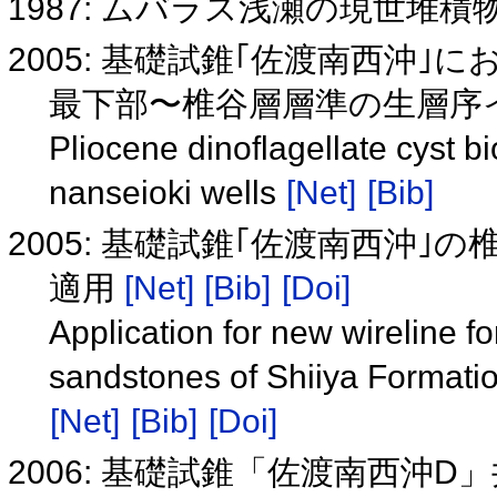
1987: ムバラス浅瀬の現世堆積
2005: 基礎試錐｢佐渡南西沖
最下部〜椎谷層層準の生層序
Pliocene dinoflagellate cyst b
nanseioki wells
[Net]
[Bib]
2005: 基礎試錐｢佐渡南西沖
適用
[Net]
[Bib]
[Doi]
Application for new wireline f
sandstones of Shiiya Formati
[Net]
[Bib]
[Doi]
2006: 基礎試錐「佐渡南西沖