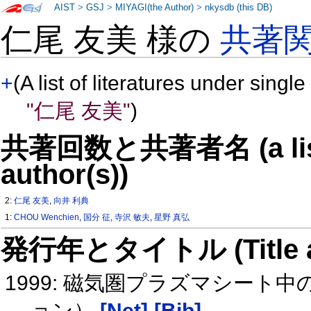
AIST
>
GSJ
>
MIYAGI(the Author)
>
nkysdb (this DB)
仁尾 友美 様の
共著
+
(A list of literatures under single
"仁尾 友美"
)
共著回数と共著者名 (a list o
author(s))
2:
仁尾 友美
,
向井 利典
1:
CHOU Wenchien
,
国分 征
,
寺沢 敏夫
,
星野 真弘
発行年とタイトル (Title and 
1999: 磁気圏プラズマシー
ョン）
[Net]
[Bib]