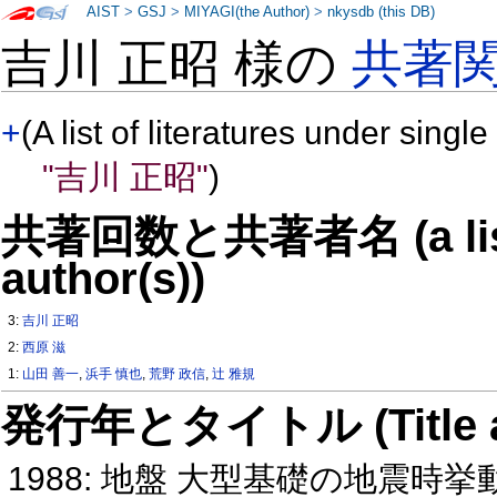
AIST
>
GSJ
>
MIYAGI(the Author)
>
nkysdb (this DB)
吉川 正昭 様の
共著
+
(A list of literatures under single
"吉川 正昭"
)
共著回数と共著者名 (a list o
author(s))
3:
吉川 正昭
2:
西原 滋
1:
山田 善一
,
浜手 慎也
,
荒野 政信
,
辻 雅規
発行年とタイトル (Title and 
1988: 地盤 大型基礎の地震時挙