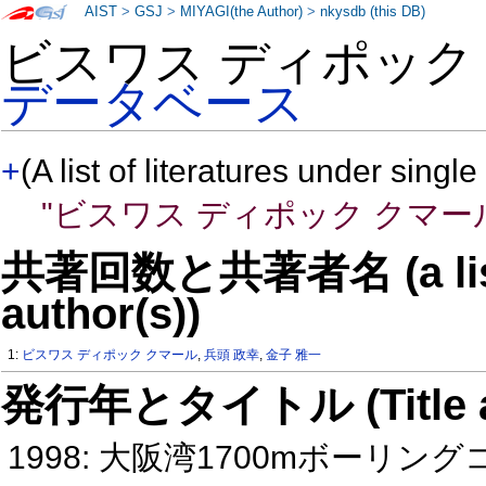
AIST
>
GSJ
>
MIYAGI(the Author)
>
nkysdb (this DB)
ビスワス ディポック
データベース
+
(A list of literatures under single
"ビスワス ディポック クマー
共著回数と共著者名 (a list o
author(s))
1:
ビスワス ディポック クマール
,
兵頭 政幸
,
金子 雅一
発行年とタイトル (Title and 
1998: 大阪湾1700mボー