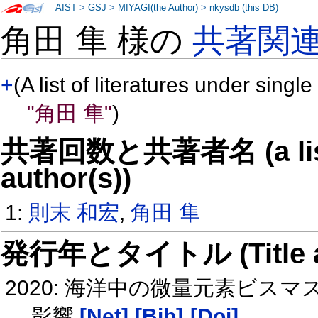
AIST
>
GSJ
>
MIYAGI(the Author)
>
nkysdb (this DB)
角田 隼 様の
共著関
+
(A list of literatures under single
"角田 隼"
)
共著回数と共著者名 (a list o
author(s))
1:
則末 和宏
,
角田 隼
発行年とタイトル (Title and 
2020: 海洋中の微量元素ビ
影響
[Net]
[Bib]
[Doi]