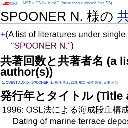
AIST
>
GSJ
>
MIYAGI(the Author)
>
nkysdb (this DB)
SPOONER N. 様の
+
(A list of literatures under single
"SPOONER N."
)
共著回数と共著者名 (a list o
author(s))
1:
QUESTIAUX D.
,
SPOONER N.
,
幡谷 竜太
,
斎藤 裕二
,
橋本 哲夫
,
田中 和広
発行年とタイトル (Title and 
1996: OSL法による海成段丘
Dating of marine terrace depos