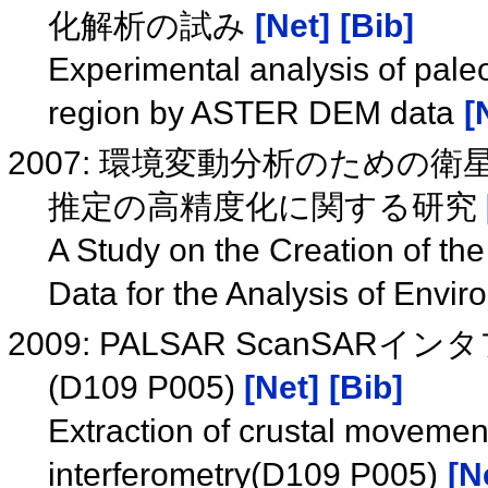
化解析の試み
[Net]
[Bib]
Experimental analysis of pale
region by ASTER DEM data
[
2007: 環境変動分析のための
推定の高精度化に関する研究
A Study on the Creation of th
Data for the Analysis of Envi
2009: PALSAR ScanS
(D109 P005)
[Net]
[Bib]
Extraction of crustal movem
interferometry(D109 P005)
[N