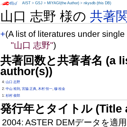
AIST
>
GSJ
>
MIYAGI(the Author)
>
nkysdb (this DB)
山口 志野 様の
共著
+
(A list of literatures under single
"山口 志野"
)
共著回数と共著者名 (a list o
author(s))
4:
山口 志野
2:
中山 裕則
,
宮脇 正典
,
木村 恒一
,
穆 桂金
1:
杉村 俊郎
発行年とタイトル (Title and 
2004: ASTER DEMデー