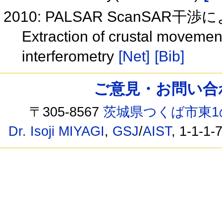
2010: PALSAR ScanSAR
Extraction of crustal movem
interferometry
[Net]
[Bib]
ご意見・お問い合わせ /
〒305-8567
茨城県つくば市東1
Dr. Isoji MIYAGI
,
GSJ
/
AIST
, 1-1-1-