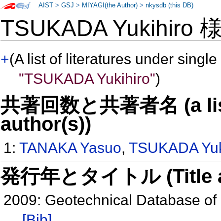
AIST
>
GSJ
>
MIYAGI(the Author)
>
nkysdb (this DB)
TSUKADA Yukihiro
+
(A list of literatures under single
"TSUKADA Yukihiro"
)
共著回数と共著者名 (a list o
author(s))
1:
TANAKA Yasuo
,
TSUKADA Yuk
発行年とタイトル (Title and 
2009: Geotechnical Database of
[Bib]