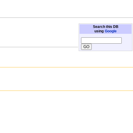
Search this DB
using
Google