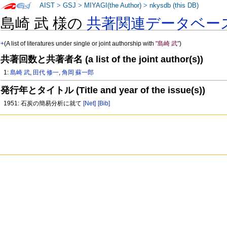
AIST
>
GSJ
>
MIYAGI(the Author)
>
nkysdb (this DB)
島崎 武 様の
共著関連データベー
+
(A list of literatures under single or joint authorship with
"島崎 武"
)
共著回数と共著者名 (a list of the joint author(s))
1:
島崎 武
,
田代 修一
,
角岡 蘇一郎
発行年とタイトル (Title and year of the issue(s))
1951: 石炭の簡易分析に就て
[Net]
[Bib]