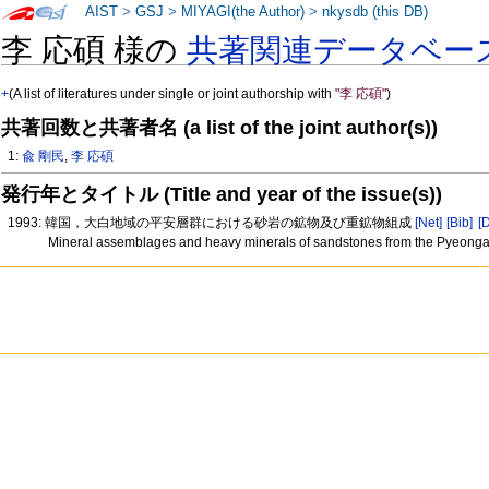
AIST
>
GSJ
>
MIYAGI(the Author)
>
nkysdb (this DB)
李 応碩 様の
共著関連データベー
+
(A list of literatures under single or joint authorship with
"李 応碩"
)
共著回数と共著者名 (a list of the joint author(s))
1:
兪 剛民
,
李 応碩
発行年とタイトル (Title and year of the issue(s))
1993: 韓国，大白地域の平安層群における砂岩の鉱物及び重鉱物組成
[Net]
[Bib]
[
Mineral assemblages and heavy minerals of sandstones from the Pyeong