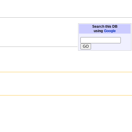
Search this DB
using
Google