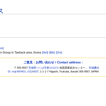
ス
Doi]
an Group in Taeback area, Korea
[Net]
[Bib]
[Doi]
ご意見・お問い合わせ / Contact address :
〒305-8567
茨城県つくば市東1の1の1
地質調査総合センター，
宮城磯治
Dr. Isoji MIYAGI
,
GSJ
/
AIST
, 1-1-1-7 Higashi, Tsukuba, Ibaraki 305-8567 JAPAN