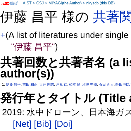
AIST
>
GSJ
>
MIYAGI(the Author)
>
nkysdb (this DB)
伊藤 昌平 様の
共著
+
(A list of literatures under single
"伊藤 昌平"
)
共著回数と共著者名 (a list o
author(s))
1:
伊藤 昌平
,
吉田 和正
,
大井 剛志
,
戸丸 仁
,
松本 良
,
沼波 秀樹
,
石田 直人
,
蛭田 明宏
発行年とタイトル (Title and 
2019: 水中ドローン、日本海ガス
[Net]
[Bib]
[Doi]