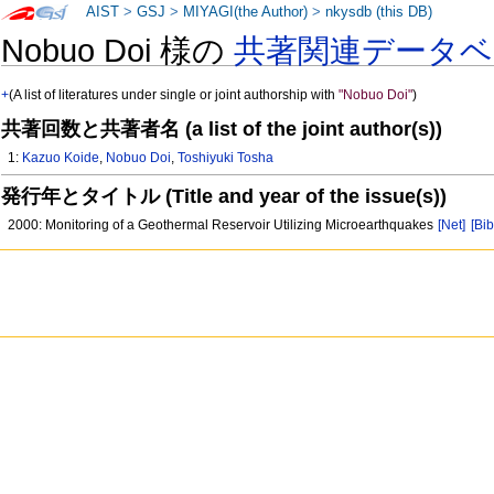
AIST
>
GSJ
>
MIYAGI(the Author)
>
nkysdb (this DB)
Nobuo Doi 様の
共著関連データベ
+
(A list of literatures under single or joint authorship with
"Nobuo Doi"
)
共著回数と共著者名 (a list of the joint author(s))
1:
Kazuo Koide
,
Nobuo Doi
,
Toshiyuki Tosha
発行年とタイトル (Title and year of the issue(s))
2000: Monitoring of a Geothermal Reservoir Utilizing Microearthquakes
[Net]
[Bib