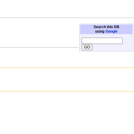
Search this DB
using
Google