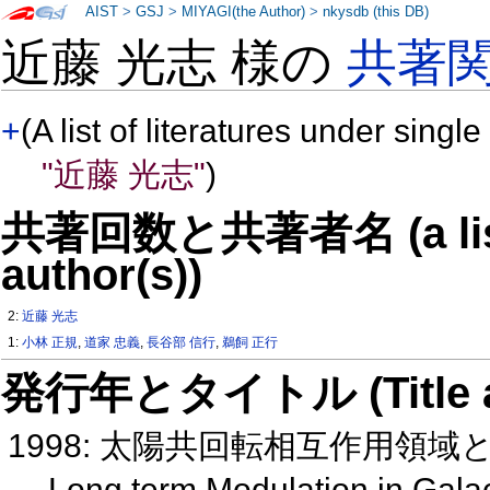
AIST
>
GSJ
>
MIYAGI(the Author)
>
nkysdb (this DB)
近藤 光志 様の
共著
+
(A list of literatures under single
"近藤 光志"
)
共著回数と共著者名 (a list o
author(s))
2:
近藤 光志
1:
小林 正規
,
道家 忠義
,
長谷部 信行
,
鵜飼 正行
発行年とタイトル (Title and 
1998: 太陽共回転相互作用領域と
Long term Modulation in Gala