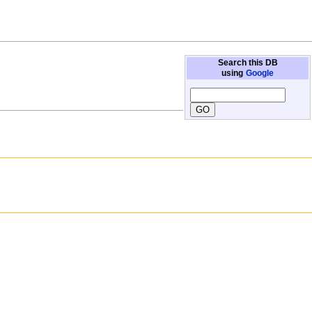
Search this DB
using
Google