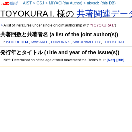
AIST
>
GSJ
>
MIYAGI(the Author)
>
nkysdb (this DB)
TOYOKURA I. 様の
共著関連デー
+
(A list of literatures under single or joint authorship with
"TOYOKURA I."
)
共著回数と共著者名 (a list of the joint author(s))
1:
ISHIGUCHI M.
,
IWASAKI E.
,
OHMURA K.
,
SAKURAMOTO Y.
,
TOYOKURA I.
発行年とタイトル (Title and year of the issue(s))
1985: Determination of the age of fault movement the Rokko fault
[Net]
[Bib]