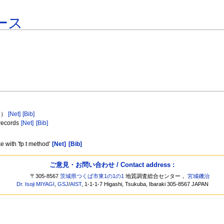
ース
ン）
[Net]
[Bib]
 records
[Net]
[Bib]
 with 'fp t method'
[Net]
[Bib]
ご意見・お問い合わせ / Contact address :
〒305-8567
茨城県つくば市東1の1の1
地質調査総合センター，
宮城磯治
Dr. Isoji MIYAGI
,
GSJ
/
AIST
, 1-1-1-7 Higashi, Tsukuba, Ibaraki 305-8567 JAPAN