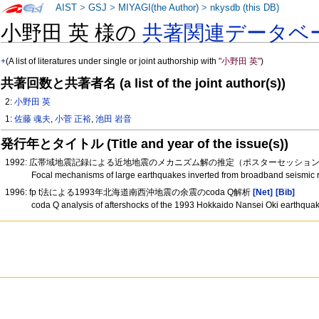
AIST
>
GSJ
>
MIYAGI(the Author)
>
nkysdb (this DB)
小野田 英 様の
共著関連データベ
+
(A list of literatures under single or joint authorship with
"小野田 英"
)
共著回数と共著者名 (a list of the joint author(s))
2:
小野田 英
1:
佐藤 魂夫
,
小菅 正裕
,
池田 岩音
発行年とタイトル (Title and year of the issue(s))
1992: 広帯域地震記録による近地地震のメカニズム解の推定（ポスターセッショ
Focal mechanisms of large earthquakes inverted from broadband seismic
1996: fp t法による1993年北海道南西沖地震の余震のcoda Q解析
[Net]
[Bib]
coda Q analysis of aftershocks of the 1993 Hokkaido Nansei Oki earthquake