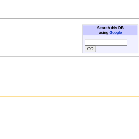
Search this DB
using
Google