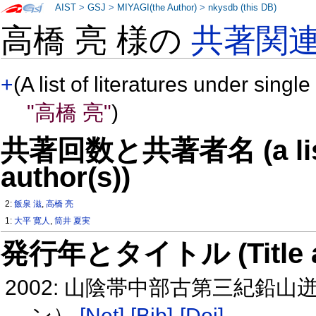
AIST
>
GSJ
>
MIYAGI(the Author)
>
nkysdb (this DB)
高橋 亮 様の
共著関
+
(A list of literatures under single
"高橋 亮"
)
共著回数と共著者名 (a list o
author(s))
2:
飯泉 滋
,
高橋 亮
1:
大平 寛人
,
筒井 夏実
発行年とタイトル (Title and 
2002: 山陰帯中部古第三紀鉛
ン）
[Net]
[Bib]
[Doi]