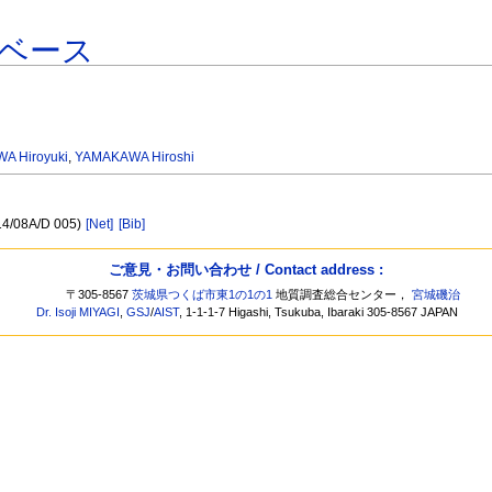
ベース
A Hiroyuki
,
YAMAKAWA Hiroshi
14/08A/D 005)
[Net]
[Bib]
ご意見・お問い合わせ / Contact address :
〒305-8567
茨城県つくば市東1の1の1
地質調査総合センター，
宮城磯治
Dr. Isoji MIYAGI
,
GSJ
/
AIST
, 1-1-1-7 Higashi, Tsukuba, Ibaraki 305-8567 JAPAN