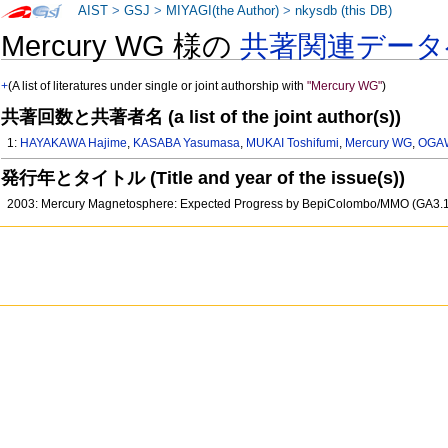
AIST
>
GSJ
>
MIYAGI(the Author)
>
nkysdb (this DB)
Mercury WG 様の
共著関連データ
+
(A list of literatures under single or joint authorship with
"Mercury WG"
)
共著回数と共著者名 (a list of the joint author(s))
1:
HAYAKAWA Hajime
,
KASABA Yasumasa
,
MUKAI Toshifumi
,
Mercury WG
,
OGAW
発行年とタイトル (Title and year of the issue(s))
2003: Mercury Magnetosphere: Expected Progress by BepiColombo/MMO (GA3.