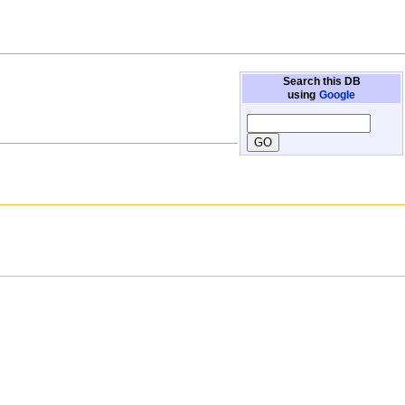
Search this DB
using
Google