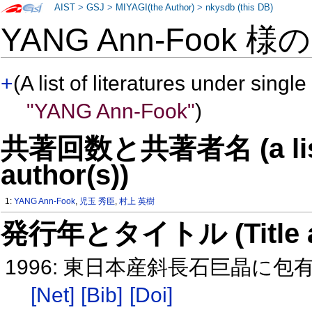
AIST
>
GSJ
>
MIYAGI(the Author)
>
nkysdb (this DB)
YANG Ann-Fook 様
+
(A list of literatures under single
"YANG Ann-Fook"
)
共著回数と共著者名 (a list o
author(s))
1:
YANG Ann-Fook
,
児玉 秀臣
,
村上 英樹
発行年とタイトル (Title and 
1996: 東日本産斜長石巨晶に
[Net]
[Bib]
[Doi]