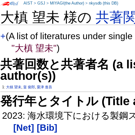
AIST
>
GSJ
>
MIYAGI(the Author)
>
nkysdb (this DB)
大槙 望未 様の
共著
+
(A list of literatures under single
"大槙 望未"
)
共著回数と共著者名 (a list o
author(s))
1:
大槙 望未
,
畠 俊郎
,
粟津 進吾
発行年とタイトル (Title and 
2023: 海水環境下における
[Net]
[Bib]